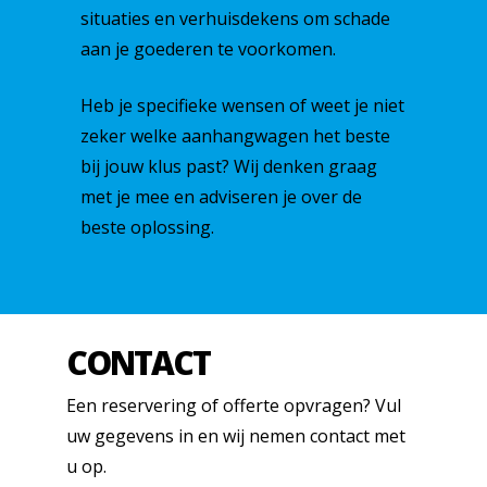
Kopen
situaties en verhuisdekens om schade
aan je goederen te voorkomen.
Huren
Hapert Configurator
Heb je specifieke wensen of weet je niet
Eduard Configurator
Werkplaats
Plateauwagens
zeker welke aanhangwagen het beste
Occasions
Bagagewagens
Onderdelen
bij jouw klus past? Wij denken graag
Lease calculator
Open bakwagens
met je mee en adviseren je over de
Vacature
beste oplossing.
Bakwagen met huif
Contact
Koelwagen
Autoambulance /
CONTACT
autotransporter
Fietsentrailer
Een reservering of offerte opvragen? Vul
uw gegevens in en wij nemen contact met
Motortrailer
u op.