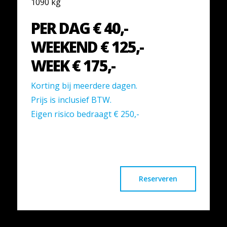
1090 kg
PER DAG € 40,-
WEEKEND € 125,-
WEEK € 175,-
Korting bij meerdere dagen.
Prijs is inclusief BTW.
Eigen risico bedraagt € 250,-
Reserveren