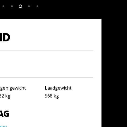
MD
igen gewicht
Laadgewicht
82 kg
568 kg
DAG
gen.