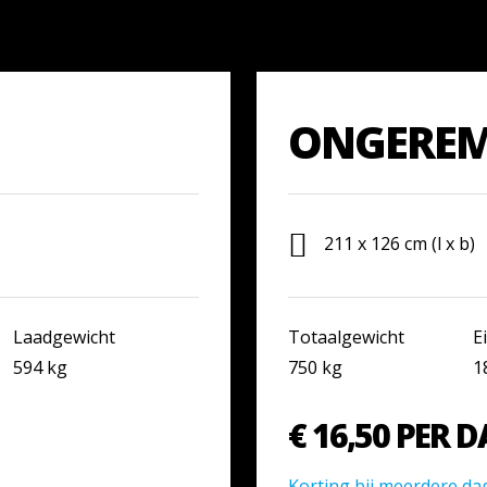
ONGERE
211 x 126 cm (l x b)
Laadgewicht
Totaalgewicht
E
594 kg
750 kg
1
€ 16,50 PER 
Korting bij meerdere da