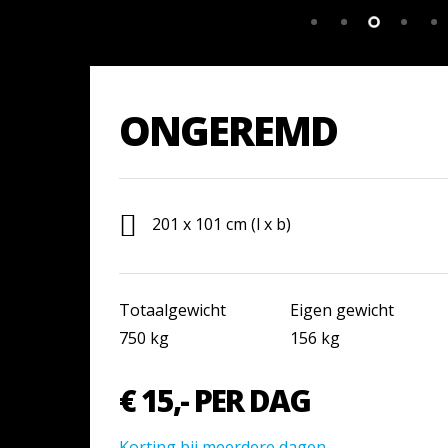
ONGEREMD
201 x 101 cm (l x b)
Totaalgewicht
Eigen gewicht
750 kg
156 kg
€ 15,- PER DAG
Korting bij meerdere dagen.