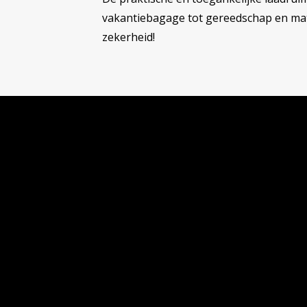
vakantiebagage tot gereedschap en ma
zekerheid!