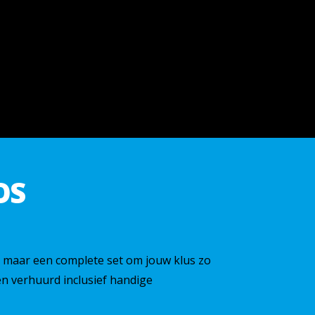
OS
, maar een complete set om jouw klus zo
n verhuurd inclusief handige