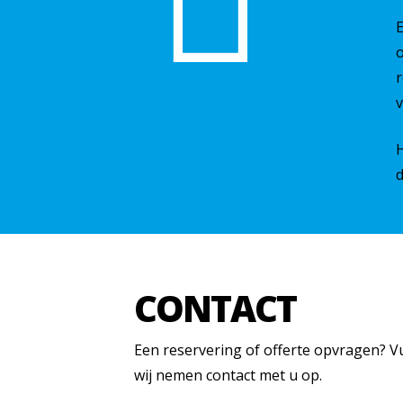
E
o
r
H
d
CONTACT
Een reservering of offerte opvragen? V
wij nemen contact met u op.