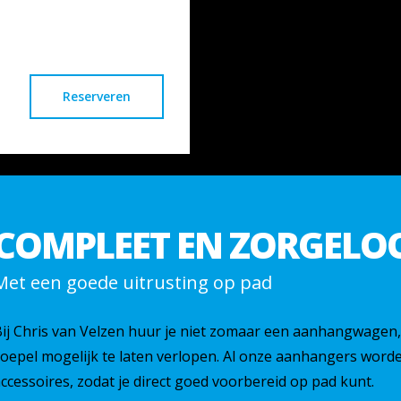
Reserveren
COMPLEET EN ZORGELO
Met een goede uitrusting op pad
ij Chris van Velzen huur je niet zomaar een aanhangwagen
oepel mogelijk te laten verlopen. Al onze aanhangers worde
ccessoires, zodat je direct goed voorbereid op pad kunt.